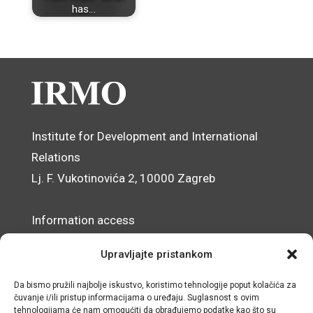
has…
Institute for Development and International
Relations
Lj. F. Vukotinovića 2, 10000 Zagreb
Information access
Data Protection Officer
Upravljajte pristankom
Accessibility Statement
Da bismo pružili najbolje iskustvo, koristimo tehnologije poput kolačića za
čuvanje i/ili pristup informacijama o uređaju. Suglasnost s ovim
© IRMO – Impressum
tehnologijama će nam omogućiti da obrađujemo podatke kao što su