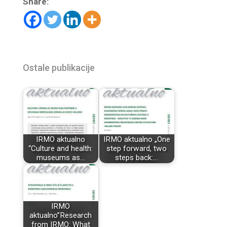
Share:
Ostale publikacije
IRMO aktualno
IRMO aktualno „One
“Culture and health:
step forward, two
museums as…
steps back:…
IRMO
aktualno”Research
from IRMO: What