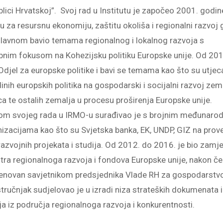
lici Hrvatskoj”. Svoj rad u Institutu je započeo 2001. godin
u za resursnu ekonomiju, zaštitu okoliša i regionalni razvoj 
lavnom bavio temama regionalnog i lokalnog razvoja s
nim fokusom na Kohezijsku politiku Europske unije. Od 201
Odjel za europske politike i bavi se temama kao što su utjeca
inih europskih politika na gospodarski i socijalni razvoj zem
ca te ostalih zemalja u procesu proširenja Europske unije.
kom svojeg rada u IRMO-u surađivao je s brojnim međunaro
izacijama kao što su Svjetska banka, EK, UNDP, GIZ na prov
razvojnih projekata i studija. Od 2012. do 2016. je bio zamj
tra regionalnoga razvoja i fondova Europske unije, nakon č
menovan savjetnikom predsjednika Vlade RH za gospodarstv
tručnjak sudjelovao je u izradi niza strateških dokumenata i
ja iz područja regionalnoga razvoja i konkurentnosti.