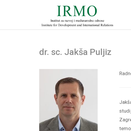
dr. sc. Jakša Puljiz
Radn
Jakša
studi
Zagre
temom