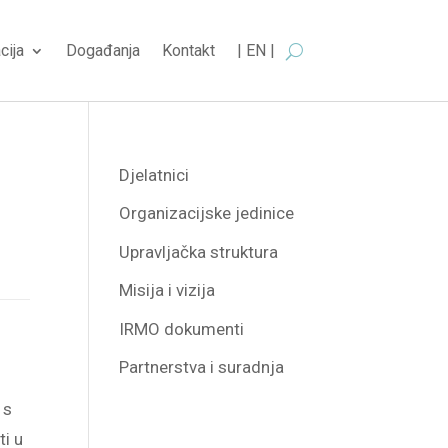
cija
Događanja
Kontakt
| EN |
Djelatnici
Organizacijske jedinice
Upravljačka struktura
Misija i vizija
IRMO dokumenti
Partnerstva i suradnja
 s
ti u