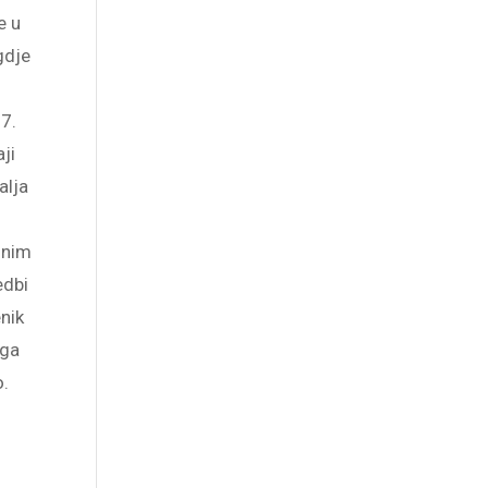
e u
gdje
7.
ji
alja
dnim
edbi
enik
ega
o.