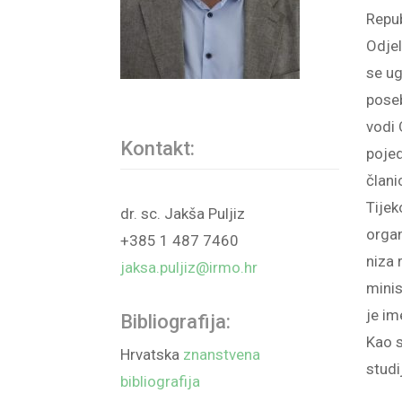
Repub
Odjel
se ug
poseb
vodi 
Kontakt:
pojed
člani
Tije
dr. sc. Jakša Puljiz
organ
+385 1 487 7460
niza 
jaksa.puljiz@irmo.hr
minis
je i
Bibliografija:
Kao s
Hrvatska
znanstvena
studi
bibliografija