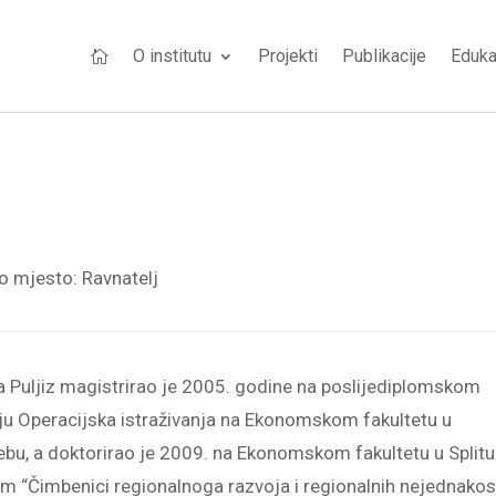
O institutu
Projekti
Publikacije
Eduka

o mjesto:
Ravnatelj
 Puljiz magistrirao je 2005. godine na poslijediplomskom
ju Operacijska istraživanja na Ekonomskom fakultetu u
bu, a doktorirao je 2009. na Ekonomskom fakultetu u Splitu
 “Čimbenici regionalnoga razvoja i regionalnih nejednakos