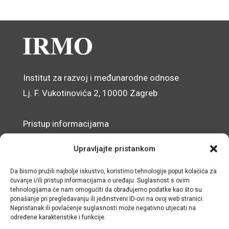
Institut za razvoj i međunarodne odnose
Lj. F. Vukotinovića 2, 10000 Zagreb
Pristup informacijama
Zaštita osobnih podataka
Upravljajte pristankom
Izjava o pristupačnosti mrežnog sjedišta
Da bismo pružili najbolje iskustvo, koristimo tehnologije poput kolačića za
čuvanje i/ili pristup informacijama o uređaju. Suglasnost s ovim
© IRMO – Impresum
tehnologijama će nam omogućiti da obrađujemo podatke kao što su
ponašanje pri pregledavanju ili jedinstveni ID-ovi na ovoj web stranici.
OIB: 31120185175
Nepristanak ili povlačenje suglasnosti može negativno utjecati na
određene karakteristike i funkcije.