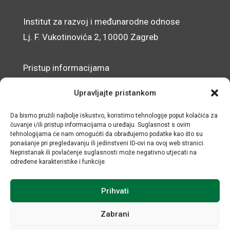
Institut za razvoj i međunarodne odnose
Lj. F. Vukotinovića 2, 10000 Zagreb
Pristup informacijama
Zaštita osobnih podataka
Upravljajte pristankom
Izjava o pristupačnosti mrežnog sjedišta
Da bismo pružili najbolje iskustvo, koristimo tehnologije poput kolačića za
čuvanje i/ili pristup informacijama o uređaju. Suglasnost s ovim
© IRMO – Impresum
tehnologijama će nam omogućiti da obrađujemo podatke kao što su
ponašanje pri pregledavanju ili jedinstveni ID-ovi na ovoj web stranici.
OIB: 31120185175
Nepristanak ili povlačenje suglasnosti može negativno utjecati na
određene karakteristike i funkcije.
Prihvati
Zabrani