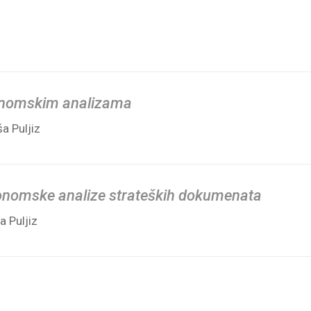
konomskim analizama
ša Puljiz
konomske analize strateških dokumenata
ša Puljiz