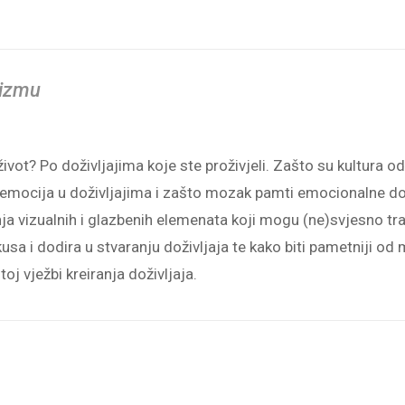
rizmu
ivot? Po doživljajima koje ste proživjeli. Zašto su kultura
t emocija u doživljajima i zašto mozak pamti emocionalne d
a vizualnih i glazbenih elemenata koji mogu (ne)svjesno tran
kusa i dodira u stvaranju doživljaja te kako biti pametniji od m
itoj vježbi kreiranja doživljaja.