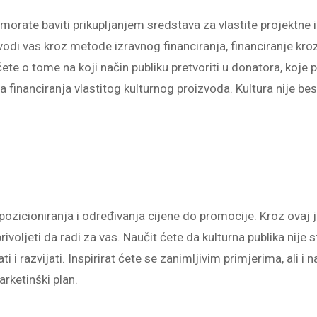
morate baviti prikupljanjem sredstava za vlastite projektne id
vodi vas kroz metode izravnog financiranja, financiranje kr
ćete o tome na koji način publiku pretvoriti u donatora, koje 
na financiranja vlastitog kulturnog proizvoda. Kultura nije be
pozicioniranja i određivanja cijene do promocije. Kroz ovaj 
 privoljeti da radi za vas. Naučit ćete da kulturna publika nije
i i razvijati. Inspirirat ćete se zanimljivim primjerima, ali i 
arketinški plan.