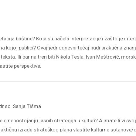
retacija baštine? Koja su načela interpretacije i zašto je in
rema kojoj publici? Ovaj jednodnevni tečaj nudi praktična znanj
teksta. Ili bar na tren biti Nikola Tesla, Ivan Meštrović, morsk
vlastite perspektive.
i dr.sc. Sanja Tišma
 o nepostojanju jasnih strategija u kulturi? A imate li vi svoj
praktičnu izradu strateškog plana vlastite kulturne ustanove/o