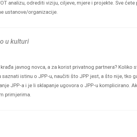
T analizu, odrediti viziju, ciljeve, mjere i projekte. Sve ćete 
rne ustanove/organizacije.
 u kulturi
je krađa javnog novca, a za korist privatnog partnera? Koliko s
nati istinu o JPP-u, naučiti što JPP jest, a što nije, tko ga
anje JPP-a i je li sklapanje ugovora o JPP-u komplicirano. Ako
im primjerima.