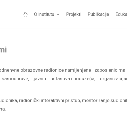
O institutu
Projekti
Publikacije
Eduka

mi
dvodnenvne obrazovne radionice namijenjene zaposlenicima
e samouprave, javnih ustanova i poduzeća, organizacij
onika, radionički interaktivni pristup, mentoriranje sudioni
ma.