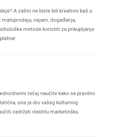
eje? A zašto ne biste bili kreativni baš u
oz maloprodaju, najam, događanja,
psihološke metode koristiti za prikupljanje
splatna!
jednodnevni tečaj naučite kako se pravilno
 statična, ona je dio vašeg kulturnog
naučiti zadržati vlastitu marketinšku