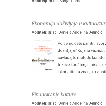
Voditelji
: dr.sc. Sanja Tišma
Ekonomija doživljaja u kulturi/tu
Voditelj
: dr.sc. Daniela Angelina Jelinčić
Po čemu ćete pamtiti svoj ž
doživljaja? Koja je važnos
savladajte metode korištenj
trikove korištenja mirisa, o
iskoristite ta znanja u vlast
Financiranje kulture
Voditelj
: dr.sc. Daniela Angelina Jelinčić