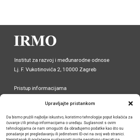
Institut za razvoj i međunarodne odnose
Lj. F. Vukotinovića 2, 10000 Zagreb
Pristup informacijama
Zaštita osobnih podataka
Upravljajte pristankom
Izjava o pristupačnosti mrežnog sjedišta
Da bismo pružili najbolje iskustvo, koristimo tehnologije poput kolačića za
čuvanje i/ili pristup informacijama o uređaju. Suglasnost s ovim
© IRMO – Impresum
tehnologijama će nam omogućiti da obrađujemo podatke kao što su
ponašanje pri pregledavanju ili jedinstveni ID-ovi na ovoj web stranici.
Nepristanak ili povlačenje suglasnosti može negativno utjecati na