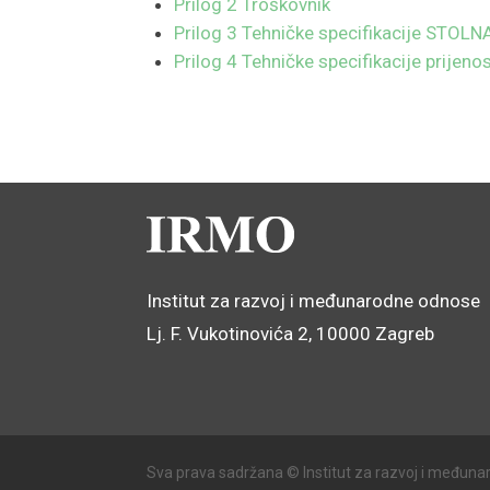
Prilog 2 Troškovnik
Prilog 3 Tehničke specifikacije STO
Prilog 4 Tehničke specifikacije prijeno
Institut za razvoj i međunarodne odnose
Lj. F. Vukotinovića 2, 10000 Zagreb
Sva prava sadržana © Institut za razvoj i međuna