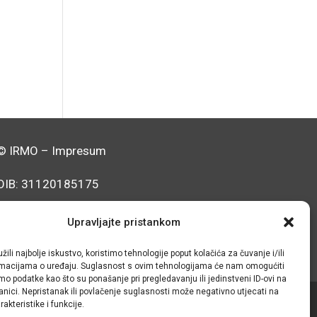
© IRMO – Impresum
OIB: 31120185175
Upravljajte pristankom
žili najbolje iskustvo, koristimo tehnologije poput kolačića za čuvanje i/ili
ormacijama o uređaju. Suglasnost s ovim tehnologijama će nam omogućiti
o podatke kao što su ponašanje pri pregledavanju ili jedinstveni ID-ovi na
anici. Nepristanak ili povlačenje suglasnosti može negativno utjecati na
akteristike i funkcije.