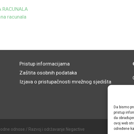
LNA RACUNALA
sna racunala
Pristup informacijama
Zaštita osobnih podataka
Izjava o pristupačnosti mrežnog sjedišta
Da bismo pru
pristup inf
da obrađujem
ovoj web str
određene kar
rodne odnose / Razvoj i održavanje Negactive