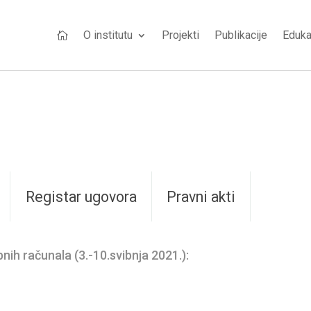
O institutu
Projekti
Publikacije
Eduka

Registar ugovora
Pravni akti
ih računala (3.-10.svibnja 2021.):