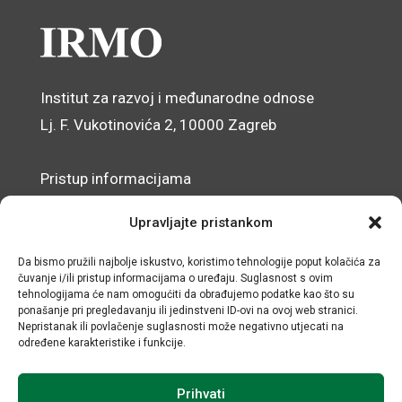
Institut za razvoj i međunarodne odnose
Lj. F. Vukotinovića 2, 10000 Zagreb
Pristup informacijama
Zaštita osobnih podataka
Upravljajte pristankom
Izjava o pristupačnosti mrežnog sjedišta
Da bismo pružili najbolje iskustvo, koristimo tehnologije poput kolačića za
čuvanje i/ili pristup informacijama o uređaju. Suglasnost s ovim
© IRMO – Impresum
tehnologijama će nam omogućiti da obrađujemo podatke kao što su
ponašanje pri pregledavanju ili jedinstveni ID-ovi na ovoj web stranici.
OIB: 31120185175
Nepristanak ili povlačenje suglasnosti može negativno utjecati na
određene karakteristike i funkcije.
Prihvati