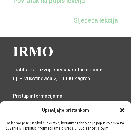
Povratak na popis lekcija
Sljedeća lekcija
Institut za razvoj i međunarodne odnose
Lj. F. Vukotinovića 2, 10000 Zagreb
Pristup informacijama
Zaštita osobnih podataka
Upravljajte pristankom
Izjava o pristupačnosti mrežnog sjedišta
Da bismo pružili najbolje iskustvo, koristimo tehnologije poput kolačića za
čuvanje i/ili pristup informacijama o uređaju. Suglasnost s ovim
© IRMO – Impresum