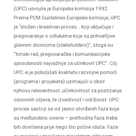
(UPC) usvojila je Europska komisija 1992.
Prema PCM Guidelines Europske komisije, UPC
je “složen i kreativan proces… koji uključuje i
pregovaranje o odlukama koje su prihvatljive
glavnim dionicima (
stakeholders
)”, stoga su
“timski rad, pregovaračke i komunikacijske
sposobnosti najvažnije za učinkovit UPC”. Cilj
UPC-a je poboljšati kvalitetu razvojne pomoći
(programa i projekata) uzimajući u obzir
njihovu relevantnost, učinkovitost za postizanje
osnovnih ciljeva, te izvedivost i održivost. UPC
proces sastoji se od jasno utvrđenih faza koje
su međusobno ovisne – prethodna faza treba
biti dovršena prije nego što počne iduća. Faze
su procesa upravljanja projektnim ciklusom: