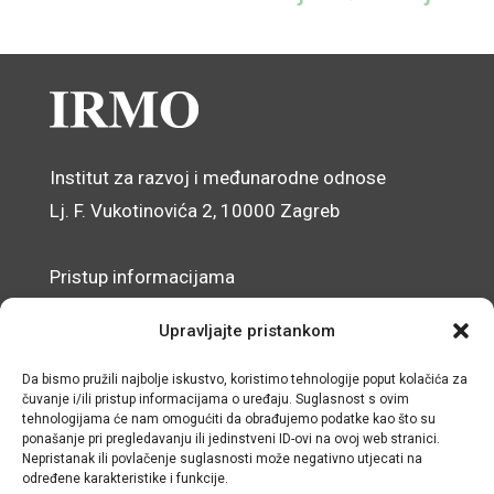
Institut za razvoj i međunarodne odnose
Lj. F. Vukotinovića 2, 10000 Zagreb
Pristup informacijama
Zaštita osobnih podataka
Upravljajte pristankom
Izjava o pristupačnosti mrežnog sjedišta
Da bismo pružili najbolje iskustvo, koristimo tehnologije poput kolačića za
čuvanje i/ili pristup informacijama o uređaju. Suglasnost s ovim
© IRMO – Impresum
tehnologijama će nam omogućiti da obrađujemo podatke kao što su
ponašanje pri pregledavanju ili jedinstveni ID-ovi na ovoj web stranici.
OIB: 31120185175
Nepristanak ili povlačenje suglasnosti može negativno utjecati na
određene karakteristike i funkcije.