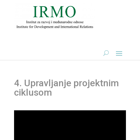
4. Upravljanje projektnim
ciklusom