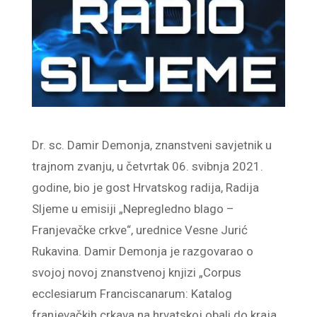
Dr. sc. Damir Demonja, znanstveni savjetnik u
trajnom zvanju, u četvrtak 06. svibnja 2021.
godine, bio je gost Hrvatskog radija, Radija
Sljeme u emisiji „Nepregledno blago –
Franjevačke crkve“, urednice Vesne Jurić
Rukavina. Damir Demonja je razgovarao o
svojoj novoj znanstvenoj knjizi „Corpus
ecclesiarum Franciscanarum: Katalog
franjevačkih crkava na hrvatskoj obali do kraja