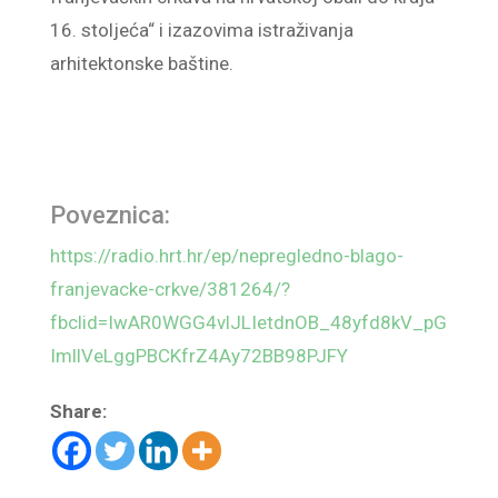
16. stoljeća“ i izazovima istraživanja
arhitektonske baštine.
Poveznica:
https://radio.hrt.hr/ep/nepregledno-blago-
franjevacke-crkve/381264/?
fbclid=IwAR0WGG4vlJLIetdnOB_48yfd8kV_pG
ImllVeLggPBCKfrZ4Ay72BB98PJFY
Share: