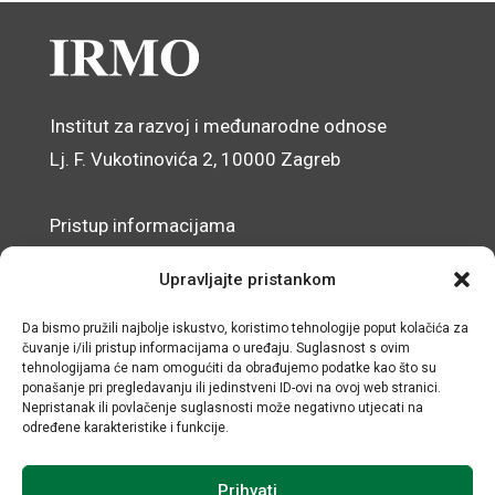
Institut za razvoj i međunarodne odnose
Lj. F. Vukotinovića 2, 10000 Zagreb
Pristup informacijama
Zaštita osobnih podataka
Upravljajte pristankom
Izjava o pristupačnosti mrežnog sjedišta
Da bismo pružili najbolje iskustvo, koristimo tehnologije poput kolačića za
čuvanje i/ili pristup informacijama o uređaju. Suglasnost s ovim
© IRMO – Impresum
tehnologijama će nam omogućiti da obrađujemo podatke kao što su
ponašanje pri pregledavanju ili jedinstveni ID-ovi na ovoj web stranici.
OIB: 31120185175
Nepristanak ili povlačenje suglasnosti može negativno utjecati na
određene karakteristike i funkcije.
Prihvati