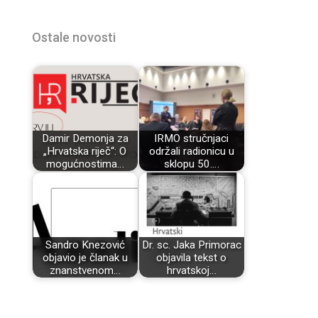
Ostale novosti
Damir Demonja za
IRMO stručnjaci
„Hrvatska riječ“: O
održali radionicu u
mogućnostima…
sklopu 50.…
Sandro Knezović
Dr. sc. Jaka Primorac
objavio je članak u
objavila tekst o
znanstvenom…
hrvatskoj…