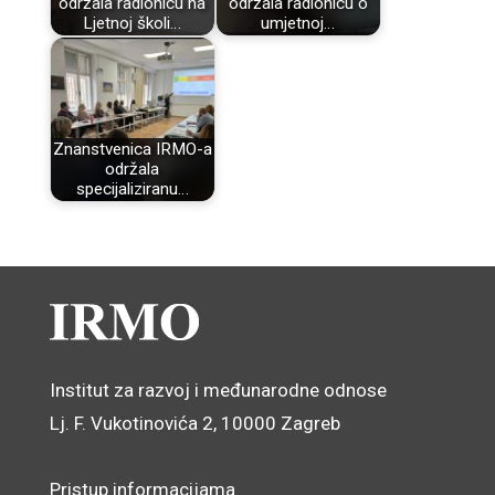
održala radionicu na
održala radionicu o
Ljetnoj školi…
umjetnoj…
Znanstvenica IRMO-a
održala
specijaliziranu…
Institut za razvoj i međunarodne odnose
Lj. F. Vukotinovića 2, 10000 Zagreb
Pristup informacijama