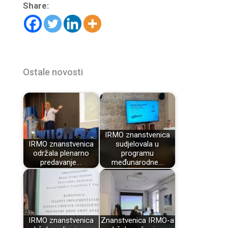
Share:
Ostale novosti
IRMO znanstvenica
IRMO znanstvenica
sudjelovala u
održala plenarno
programu
predavanje…
međunarodne…
IRMO znanstvenica
Znanstvenica IRMO-a