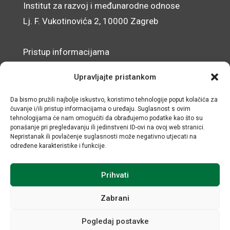
Institut za razvoj i međunarodne odnose
Lj. F. Vukotinovića 2, 10000 Zagreb
Pristup informacijama
Zaštita osobnih podataka
Upravljajte pristankom
Izjava o pristupačnosti mrežnog sjedišta
Da bismo pružili najbolje iskustvo, koristimo tehnologije poput kolačića za
čuvanje i/ili pristup informacijama o uređaju. Suglasnost s ovim
© IRMO – Impresum
tehnologijama će nam omogućiti da obrađujemo podatke kao što su
ponašanje pri pregledavanju ili jedinstveni ID-ovi na ovoj web stranici.
OIB: 31120185175
Nepristanak ili povlačenje suglasnosti može negativno utjecati na
određene karakteristike i funkcije.
Prihvati
Zabrani
Pogledaj postavke
Sva prava sadržana © Institut za razvoj i međunarodne