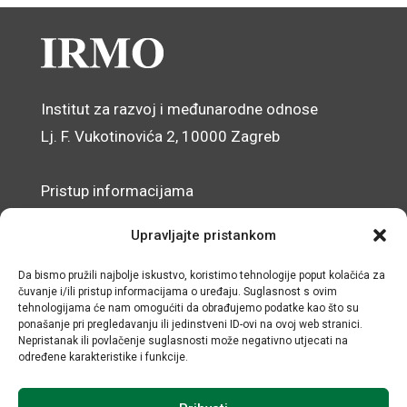
Institut za razvoj i međunarodne odnose
Lj. F. Vukotinovića 2, 10000 Zagreb
Pristup informacijama
Zaštita osobnih podataka
Upravljajte pristankom
Izjava o pristupačnosti mrežnog sjedišta
Da bismo pružili najbolje iskustvo, koristimo tehnologije poput kolačića za
čuvanje i/ili pristup informacijama o uređaju. Suglasnost s ovim
© IRMO – Impresum
tehnologijama će nam omogućiti da obrađujemo podatke kao što su
ponašanje pri pregledavanju ili jedinstveni ID-ovi na ovoj web stranici.
OIB: 31120185175
Nepristanak ili povlačenje suglasnosti može negativno utjecati na
određene karakteristike i funkcije.