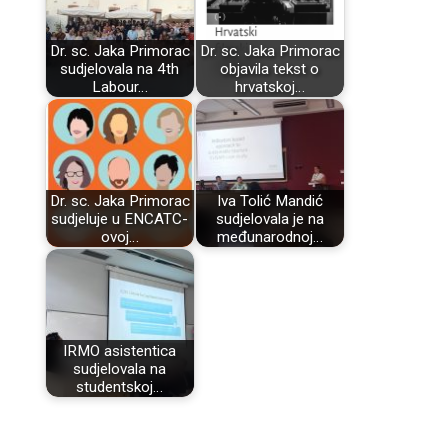
Dr. sc. Jaka Primorac
Dr. sc. Jaka Primorac
sudjelovala na 4th
objavila tekst o
Labour…
hrvatskoj…
Dr. sc. Jaka Primorac
Iva Tolić Mandić
sudjeluje u ENCATC-
sudjelovala je na
ovoj…
međunarodnoj…
IRMO asistentica
sudjelovala na
studentskoj…