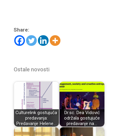
Share:
Ostale novosti
Culturelink gostujuća
Dr.sc. Dea Vidović
predavanja:
održala gostujuće
Predavanje Helene…
predavanje na…