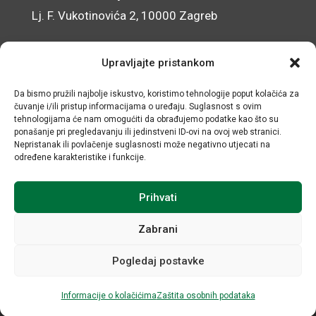
Lj. F. Vukotinovića 2, 10000 Zagreb
Pristup informacijama
Upravljajte pristankom
Zaštita osobnih podataka
Da bismo pružili najbolje iskustvo, koristimo tehnologije poput kolačića za
Izjava o pristupačnosti mrežnog sjedišta
čuvanje i/ili pristup informacijama o uređaju. Suglasnost s ovim
tehnologijama će nam omogućiti da obrađujemo podatke kao što su
ponašanje pri pregledavanju ili jedinstveni ID-ovi na ovoj web stranici.
© IRMO – Impresum
Nepristanak ili povlačenje suglasnosti može negativno utjecati na
određene karakteristike i funkcije.
OIB: 31120185175
Prihvati
Zabrani
Pogledaj postavke
Informacije o kolačićima
Zaštita osobnih podataka
Sva prava sadržana © Institut za razvoj i međunarodne