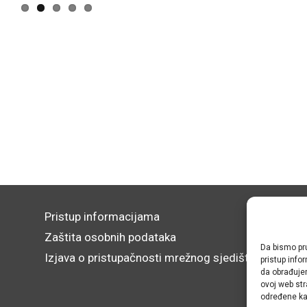
Pristup informacijama
Zaštita osobnih podataka
Da bismo pru
Izjava o pristupačnosti mrežnog sjedišta
pristup inf
da obrađujem
ovoj web str
određene kar