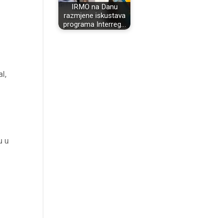
IRMO na Danu
razmjene iskustava
programa Interreg…
l,
u u