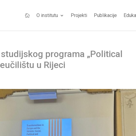
O institutu
Projekti
Publikacije
Eduka

studijskog programa „Political
učilištu u Rijeci