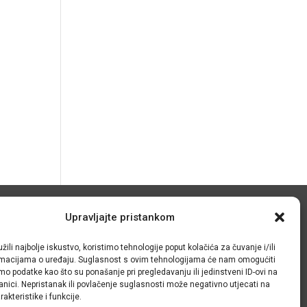
© IRMO – Impresum
Upravljajte pristankom
OIB: 31120185175
žili najbolje iskustvo, koristimo tehnologije poput kolačića za čuvanje i/ili
ormacijama o uređaju. Suglasnost s ovim tehnologijama će nam omogućiti
o podatke kao što su ponašanje pri pregledavanju ili jedinstveni ID-ovi na
anici. Nepristanak ili povlačenje suglasnosti može negativno utjecati na
akteristike i funkcije.