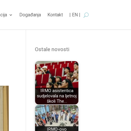
cija
Događanja
Kontakt
| EN |
Ostale novosti
IRMO asistentica
sudjelovala na ljetnoj
školi The…
IRMO-ovo