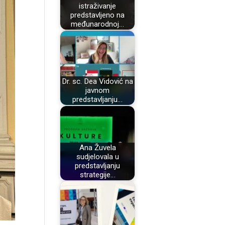
istraživanje
predstavljeno na
međunarodnoj…
Dr. sc. Dea Vidović na
javnom
predstavljanju…
Ana Žuvela
sudjelovala u
predstavljanju
strategije…