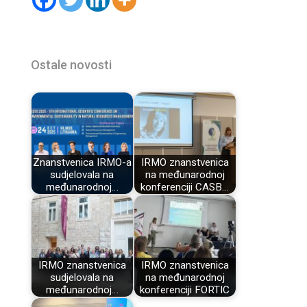
Ostale novosti
Znanstvenica IRMO-a
IRMO znanstvenica
sudjelovala na
na međunarodnoj
međunarodnoj…
konferenciji CASB…
IRMO znanstvenica
IRMO znanstvenica
sudjelovala na
na međunarodnoj
međunarodnoj…
konferenciji FORTIC