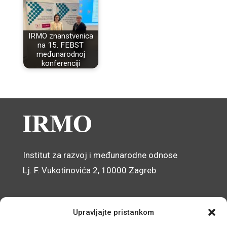
IRMO znanstvenica
na 15. FEBST
međunarodnoj
konferenciji
Institut za razvoj i međunarodne odnose
Lj. F. Vukotinovića 2, 10000 Zagreb
Pristup informacijama
Upravljajte pristankom
Zaštita osobnih podataka