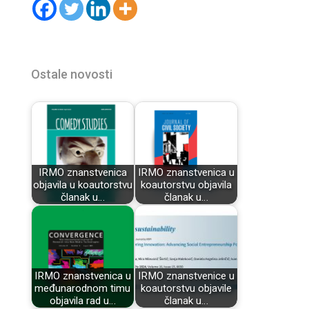
Ostale novosti
IRMO znanstvenica
IRMO znanstvenica u
objavila u koautorstvu
koautorstvu objavila
članak u…
članak u…
IRMO znanstvenica u
IRMO znanstvenice u
međunarodnom timu
koautorstvu objavile
objavila rad u…
članak u…