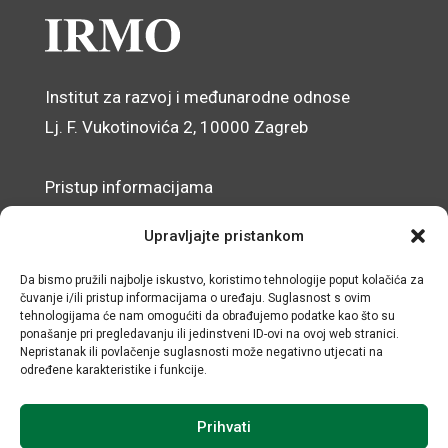
Institut za razvoj i međunarodne odnose
Lj. F. Vukotinovića 2, 10000 Zagreb
Pristup informacijama
Zaštita osobnih podataka
Upravljajte pristankom
Izjava o pristupačnosti mrežnog sjedišta
Da bismo pružili najbolje iskustvo, koristimo tehnologije poput kolačića za
čuvanje i/ili pristup informacijama o uređaju. Suglasnost s ovim
© IRMO – Impresum
tehnologijama će nam omogućiti da obrađujemo podatke kao što su
ponašanje pri pregledavanju ili jedinstveni ID-ovi na ovoj web stranici.
OIB: 31120185175
Nepristanak ili povlačenje suglasnosti može negativno utjecati na
određene karakteristike i funkcije.
Prihvati