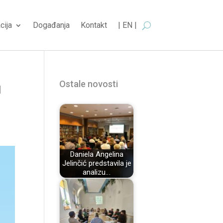
cija
Događanja
Kontakt
| EN |
Ostale novosti
u
Daniela Angelina
Jelinčić predstavila je
analizu…