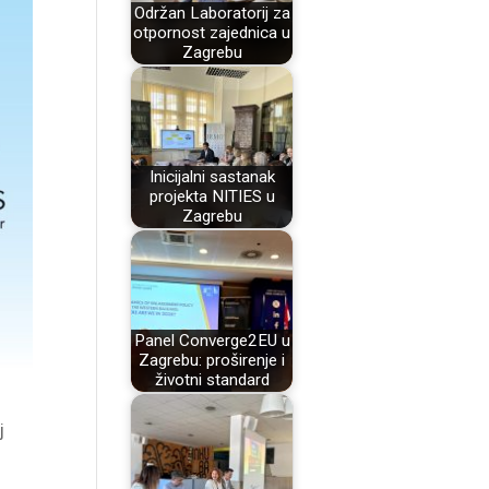
Održan Laboratorij za
otpornost zajednica u
Zagrebu
Inicijalni sastanak
projekta NITIES u
Zagrebu
Panel Converge2EU u
Zagrebu: proširenje i
životni standard
j