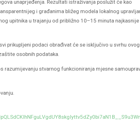
gova unaprjeđenja. Rezultati istraživanja poslužit će kao
transparentnijeg i građanima bližeg modela lokalnog upravlja
nog upitnika u trajanju od približno 10–15 minuta najkasnije
vi prikupljeni podaci obrađivat će se isključivo u svrhu ovog
 zaštite osobnih podataka.
os razumijevanju stvarnog funkcioniranja mjesne samouprav
vanju.
1FAIpQLSdCKIhNFguLVgdUY8skgIyttv5dZy0bi7aN1B__S9u3