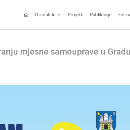
O institutu
Projekti
Publikacije
Eduka

niranju mjesne samouprave u Grad