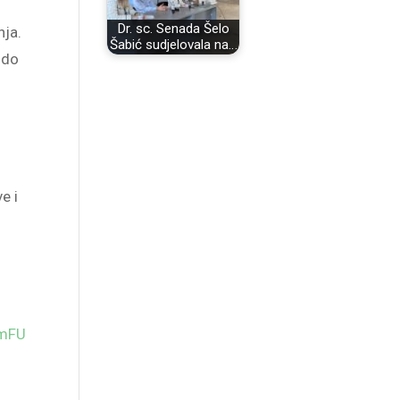
Dr. sc. Senada Šelo
nja.
Šabić sudjelovala na…
 do
e i
WmFU