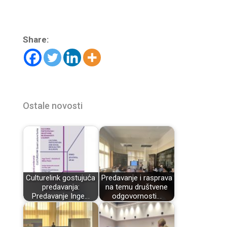
Share:
Ostale novosti
Culturelink gostujuća
Predavanje i rasprava
predavanja:
na temu društvene
Predavanje Inge…
odgovornosti…