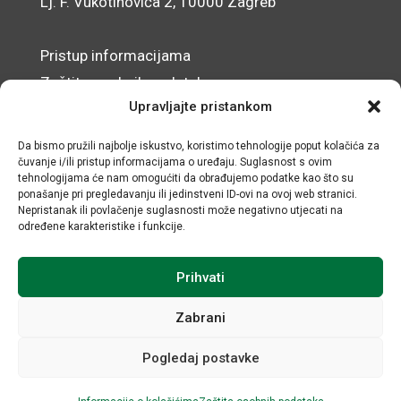
Lj. F. Vukotinovića 2, 10000 Zagreb
Pristup informacijama
Zaštita osobnih podataka
Upravljajte pristankom
Izjava o pristupačnosti mrežnog sjedišta
Da bismo pružili najbolje iskustvo, koristimo tehnologije poput kolačića za
© IRMO – Impresum
čuvanje i/ili pristup informacijama o uređaju. Suglasnost s ovim
tehnologijama će nam omogućiti da obrađujemo podatke kao što su
ponašanje pri pregledavanju ili jedinstveni ID-ovi na ovoj web stranici.
OIB: 31120185175
Nepristanak ili povlačenje suglasnosti može negativno utjecati na
određene karakteristike i funkcije.
Prihvati
Zabrani
Pogledaj postavke
Sva prava sadržana © Institut za razvoj i međunarodne
odnose / Razvoj i održavanje Negactive