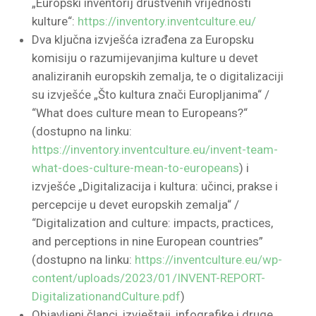
„Europski inventorij društvenih vrijednosti
kulture“:
https://inventory.inventculture.eu/
Dva ključna izvješća izrađena za Europsku
komisiju o razumijevanjima kulture u devet
analiziranih europskih zemalja, te o digitalizaciji
su izvješće „Što kultura znači Europljanima“ /
“What does culture mean to Europeans?“
(dostupno na linku:
https://inventory.inventculture.eu/invent-team-
what-does-culture-mean-to-europeans
) i
izvješće „Digitalizacija i kultura: učinci, prakse i
percepcije u devet europskih zemalja“ /
“Digitalization and culture: impacts, practices,
and perceptions in nine European countries”
(dostupno na linku:
https://inventculture.eu/wp-
content/uploads/2023/01/INVENT-REPORT-
DigitalizationandCulture.pdf
)
Objavljeni članci, izvještaji, infografike i druge