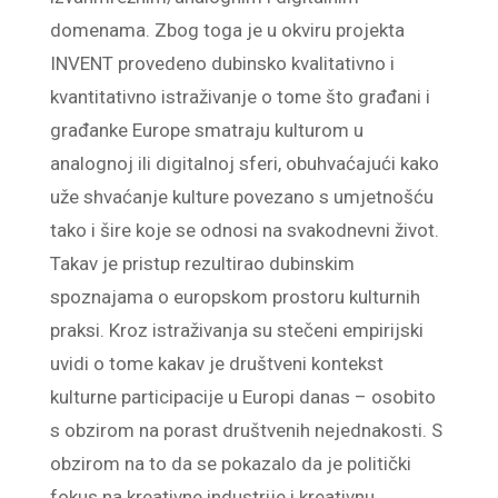
domenama. Zbog toga je u okviru projekta
INVENT provedeno dubinsko kvalitativno i
kvantitativno istraživanje o tome što građani i
građanke Europe smatraju kulturom u
analognoj ili digitalnoj sferi, obuhvaćajući kako
uže shvaćanje kulture povezano s umjetnošću
tako i šire koje se odnosi na svakodnevni život.
Takav je pristup rezultirao dubinskim
spoznajama o europskom prostoru kulturnih
praksi. Kroz istraživanja su stečeni empirijski
uvidi o tome kakav je društveni kontekst
kulturne participacije u Europi danas – osobito
s obzirom na porast društvenih nejednakosti. S
obzirom na to da se pokazalo da je politički
fokus na kreativne industrije i kreativnu