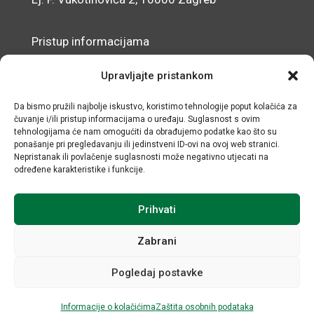
Pristup informacijama
Zaštita osobnih podataka
Upravljajte pristankom
Izjava o pristupačnosti mrežnog sjedišta
Da bismo pružili najbolje iskustvo, koristimo tehnologije poput kolačića za
čuvanje i/ili pristup informacijama o uređaju. Suglasnost s ovim
© IRMO – Impresum
tehnologijama će nam omogućiti da obrađujemo podatke kao što su
ponašanje pri pregledavanju ili jedinstveni ID-ovi na ovoj web stranici.
OIB: 31120185175
Nepristanak ili povlačenje suglasnosti može negativno utjecati na
određene karakteristike i funkcije.
Prihvati
Zabrani
Pogledaj postavke
Sva prava sadržana © Institut za razvoj i međunarodne
odnose / Razvoj i održavanje Negactive
Informacije o kolačićima
Zaštita osobnih podataka