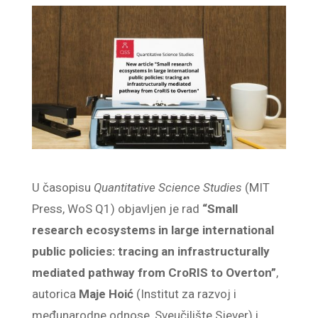
U časopisu
Quantitative Science Studies
(MIT
Press, WoS Q1) objavljen je rad
“Small
research ecosystems in large international
public policies: tracing an infrastructurally
mediated pathway from CroRIS to Overton”
,
autorica
Maje Hoić
(Institut za razvoj i
međunarodne odnose, Sveučilište Sjever) i