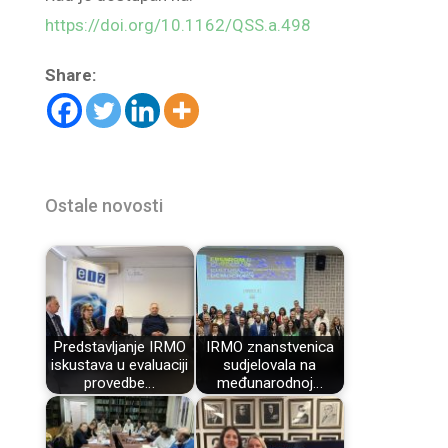
https://doi.org/10.1162/QSS.a.498
Share:
Ostale novosti
Predstavljanje IRMO
IRMO znanstvenica
iskustava u evaluaciji
sudjelovala na
provedbe…
međunarodnoj…