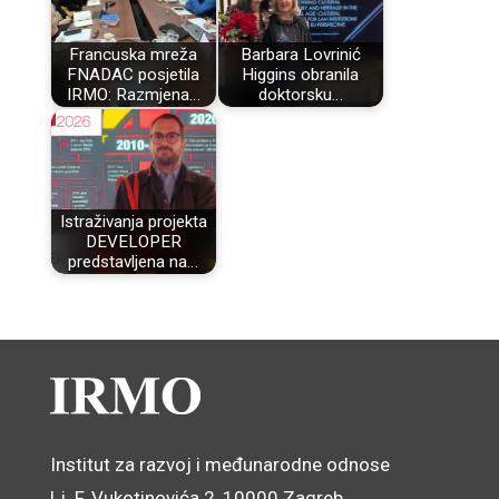
Francuska mreža
Barbara Lovrinić
FNADAC posjetila
Higgins obranila
IRMO: Razmjena…
doktorsku…
Istraživanja projekta
DEVELOPER
predstavljena na…
Institut za razvoj i međunarodne odnose
Lj. F. Vukotinovića 2, 10000 Zagreb