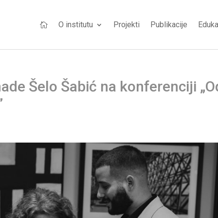
O institutu
Projekti
Publikacije
Eduka

nade Šelo Šabić na konferenciji „O
”