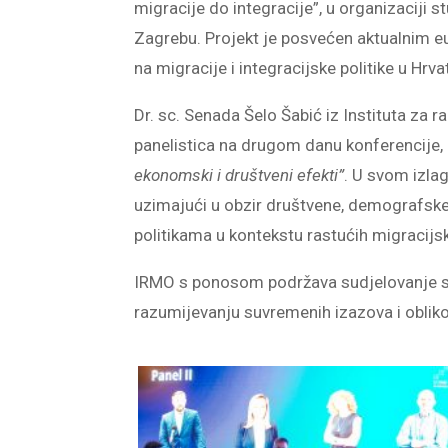
migracije do integracije”, u organizaciji 
Zagrebu. Projekt je posvećen aktualnim e
na migracije i integracijske politike u Hrva
Dr. sc. Senada Šelo Šabić iz Instituta za
panelistica na drugom danu konferencije, 
ekonomski i društveni efekti”
. U svom izla
uzimajući u obzir društvene, demografske
politikama u kontekstu rastućih migracijs
IRMO s ponosom podržava sudjelovanje sv
razumijevanju suvremenih izazova i oblikov