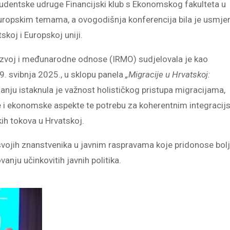
studentske udruge Financijski klub s Ekonomskog fakulteta u
uropskim temama, a ovogodišnja konferencija bila je usmje
tskoj i Europskoj uniji.
 razvoj i međunarodne odnose (IRMO) sudjelovala je kao
9. svibnja 2025., u sklopu panela
„Migracije u Hrvatskoj:
ganju istaknula je važnost holističkog pristupa migracijama,
 i ekonomske aspekte te potrebu za koherentnim integracij
kih tokova u Hrvatskoj.
ojih znanstvenika u javnim raspravama koje pridonose bo
anju učinkovitih javnih politika.