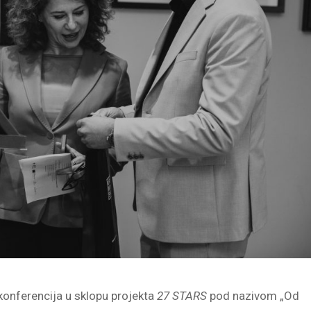
konferencija u sklopu projekta
27 STARS
pod nazivom „Od