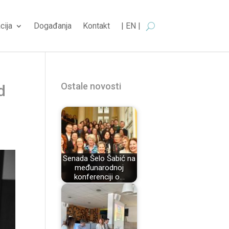
cija
Događanja
Kontakt
| EN |
Ostale novosti
d
Senada Šelo Šabić na
međunarodnoj
konferenciji o…