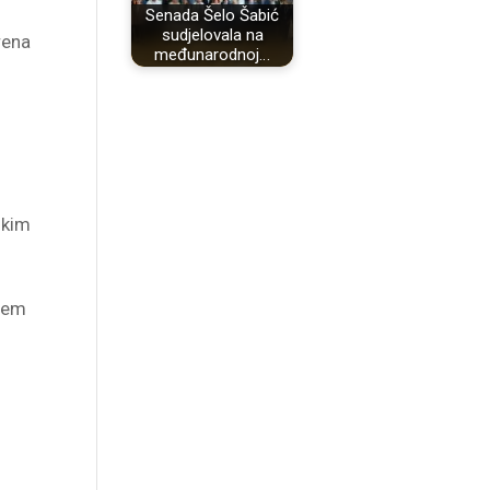
Senada Šelo Šabić
sudjelovala na
rena
međunarodnoj…
skim
ljem