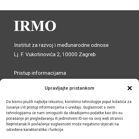
Institut za razvoj i međunarodne odnose
Lj. F. Vukotinovića 2, 10000 Zagreb
Pristup informacijama
Zaštita osobnih podataka
Upravljajte pristankom
Izjava o pristupačnosti mrežnog sjedišta
Da bismo pružili najbolje iskustvo, koristimo tehnologije poput kolačića za
čuvanje i/ili pristup informacijama o uređaju. Suglasnost s ovim
© IRMO – Impresum
tehnologijama će nam omogućiti da obrađujemo podatke kao što su
ponašanje pri pregledavanju ili jedinstveni ID-ovi na ovoj web stranici.
OIB: 31120185175
Nepristanak ili povlačenje suglasnosti može negativno utjecati na
određene karakteristike i funkcije.