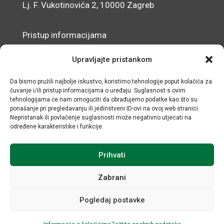
Lj. F. Vukotinovića 2, 10000 Zagreb
Pristup informacijama
Zaštita osobnih podataka
Upravljajte pristankom
Izjava o pristupačnosti mrežnog sjedišta
Da bismo pružili najbolje iskustvo, koristimo tehnologije poput kolačića za
čuvanje i/ili pristup informacijama o uređaju. Suglasnost s ovim
© IRMO – Impresum
tehnologijama će nam omogućiti da obrađujemo podatke kao što su
ponašanje pri pregledavanju ili jedinstveni ID-ovi na ovoj web stranici.
OIB: 31120185175
Nepristanak ili povlačenje suglasnosti može negativno utjecati na
određene karakteristike i funkcije.
Prihvati
Zabrani
Pogledaj postavke
Sva prava sadržana © Institut za razvoj i međunarodne
odnose / Razvoj i održavanje Negactive