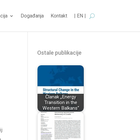
cija
Događanja
Kontakt
| EN |
Ostale publikacije
Članak „Energy
Transition in the
Western Balkans“
ij
o