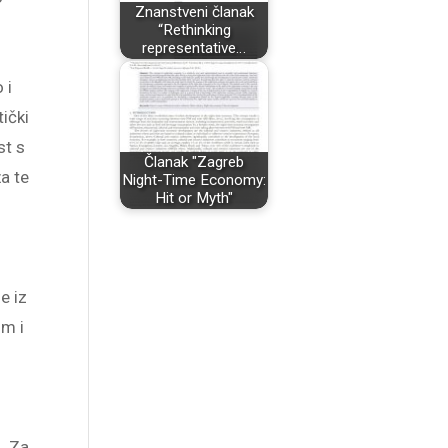
Znanstveni članak
“Rethinking
representative…
 i
tički
st s
Članak "Zagreb
a te
Night-Time Economy:
Hit or Myth"
e iz
im i
u. Za