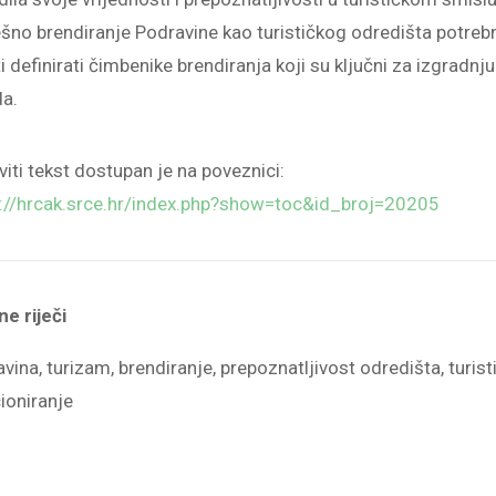
šno brendiranje Podravine kao turističkog odredišta potreb
ti definirati čimbenike brendiranja koji su ključni za izgradnju
da.
viti tekst dostupan je na poveznici:
s://hrcak.srce.hr/index.php?show=toc&id_broj=20205
ne riječi
vina, turizam, brendiranje, prepoznatljivost odredišta, turist
ioniranje