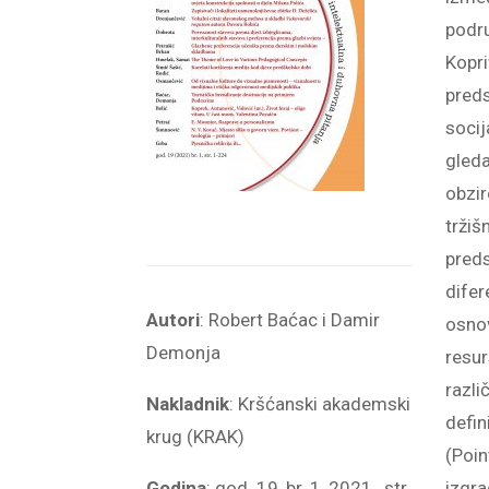
podru
Kopri
preds
socij
gleda
obzir
tržiš
preds
difer
Autori
: Robert Baćac i Damir
osnov
Demonja
resur
razli
Nakladnik
: Kršćanski akademski
defin
krug (KRAK)
(Poin
Godina
:
god. 19, br. 1, 2021.,
str.
izgra