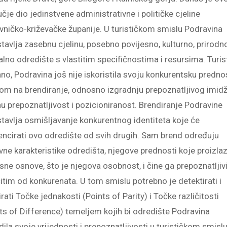
čje dio jedinstvene administrativne i političke cjeline
vničko-križevačke županije. U turističkom smislu Podravina
tavlja zasebnu cjelinu, posebno povijesno, kulturno, prirodno
alno odredište s vlastitim specifičnostima i resursima. Turis
no, Podravina još nije iskoristila svoju konkurentsku predno
om na brendiranje, odnosno izgradnju prepoznatljivog imidž
nu prepoznatljivost i pozicioniranost. Brendiranje Podravine
tavlja osmišljavanje konkurentnog identiteta koje će
encirati ovo odredište od svih drugih. Sam brend određuju
ne karakteristike odredišta, njegove prednosti koje proizlaz
sne osnove, što je njegova osobnost, i čine ga prepoznatljiv
čitim od konkurenata. U tom smislu potrebno je detektirati i
irati Točke jednakosti (Points of Parity) i Točke različitosti
ts of Difference) temeljem kojih bi odredište Podravina
dila svoje vrijednosti i prepoznatljivosti u turističkom smisl