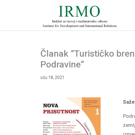
Članak “Turističko bren
Podravine”
ožu 18, 2021
Saže
Podra
zemlj
izmeđ