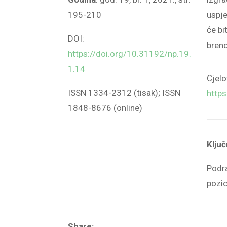
195-210
uspje
će bi
DOI:
bren
https://doi.org/10.31192/np.19.
1.14
Cjelo
ISSN 1334-2312 (tisak); ISSN
http
1848-8676 (online)
Ključ
Podra
pozic
Share: