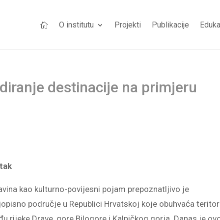
O institutu
Projekti
Publikacije
Eduka

diranje destinacije na primjeru
tak
vina kao kulturno-povijesni pojam prepoznatljivo je
opisno područje u Republici Hrvatskoj koje obuhvaća teritor
u rijeke Drave, gore Bilogore i Kalničkog gorja. Danas je ov