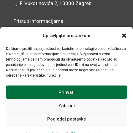
Lj. F. Vukotinovića 2, 10000 Zagreb
Pristup informacijama
Zaštita osobnih podataka
Upravljajte pristankom
Izjava o pristupačnosti mrežnog sjedišta
Da bismo pružili najbolje iskustvo, koristimo tehnologije poput kolačića za
čuvanje i/ili pristup informacijama o uređaju. Suglasnost s ovim
© IRMO – Impresum
tehnologijama će nam omogućiti da obrađujemo podatke kao što su
ponašanje pri pregledavanju ili jedinstveni ID-ovi na ovoj web stranici.
OIB: 31120185175
Nepristanak ili povlačenje suglasnosti može negativno utjecati na
određene karakteristike i funkcije.
Prihvati
Zabrani
Pogledaj postavke
Sva prava sadržana © Institut za razvoj i međunarodne
odnose / Razvoj i održavanje Negactive