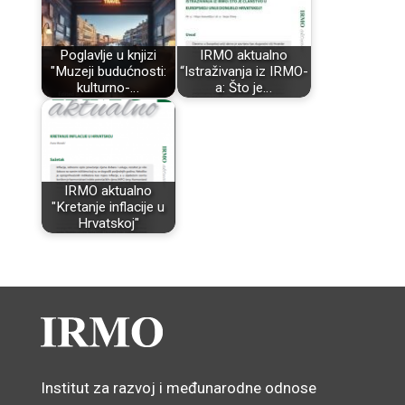
Poglavlje u knjizi
IRMO aktualno
"Muzeji budućnosti:
“Istraživanja iz IRMO-
kulturno-…
a: Što je…
IRMO aktualno
"Kretanje inflacije u
Hrvatskoj"
Institut za razvoj i međunarodne odnose