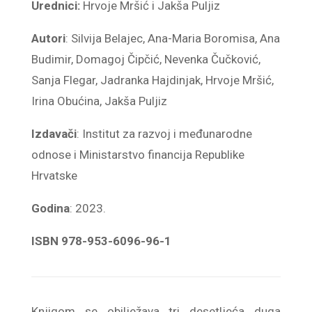
Urednici:
Hrvoje Mršić i Jakša Puljiz
Autori
: Silvija Belajec, Ana-Maria Boromisa, Ana
Budimir, Domagoj Čipčić, Nevenka Čučković,
Sanja Flegar, Jadranka Hajdinjak, Hrvoje Mršić,
Irina Obućina, Jakša Puljiz
Izdavači
: Institut za razvoj i međunarodne
odnose i Ministarstvo financija Republike
Hrvatske
Godina
: 2023.
ISBN 978-953-6096-96-1
Knjigom se obilježava tri desetljeća duga