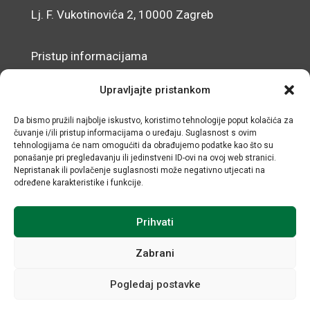
Lj. F. Vukotinovića 2, 10000 Zagreb
Pristup informacijama
Zaštita osobnih podataka
Upravljajte pristankom
Izjava o pristupačnosti mrežnog sjedišta
Da bismo pružili najbolje iskustvo, koristimo tehnologije poput kolačića za
čuvanje i/ili pristup informacijama o uređaju. Suglasnost s ovim
© IRMO – Impresum
tehnologijama će nam omogućiti da obrađujemo podatke kao što su
ponašanje pri pregledavanju ili jedinstveni ID-ovi na ovoj web stranici.
OIB: 31120185175
Nepristanak ili povlačenje suglasnosti može negativno utjecati na
određene karakteristike i funkcije.
Prihvati
Zabrani
Pogledaj postavke
Sva prava sadržana © Institut za razvoj i međunarodne