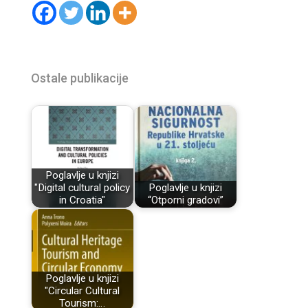
Ostale publikacije
Poglavlje u knjizi
"Digital cultural policy
Poglavlje u knjizi
in Croatia"
“Otporni gradovi”
Poglavlje u knjizi
"Circular Cultural
Tourism:…