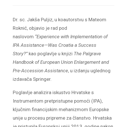
Dr. sc. Jakša Puljiz, u koautorstvu s Mateom
Roknić, objavio je rad pod
naslovom
“Experience with Implementation of
IPA Assistance—Was Croatia a Success
Story?”
kao poglavlje u knjizi
The Palgrave
Handbook of European Union Enlargement and
Pre-Accession Assistance
, u izdanju uglednog
izdavača Springer.
Poglavlje analizira iskustvo Hrvatske s
Instrumentom pretpristupne pomoći (IPA),
ključnim financijskim mehanizmom Europske
unije u procesu pripreme za članstvo. Hrvatska
je pristupila Europskoj uniji 2013. godine nakon