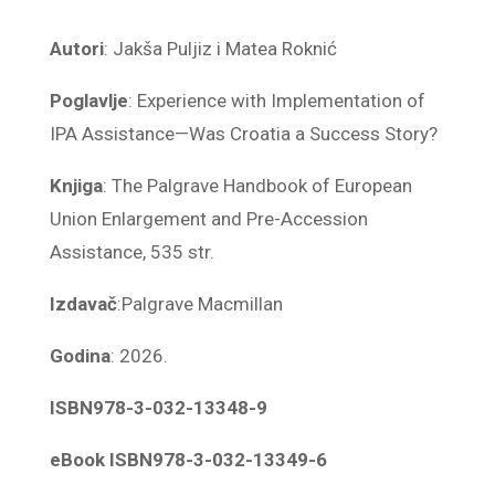
Autori
: Jakša Puljiz i Matea Roknić
Poglavlje
: Experience with Implementation of
IPA Assistance—Was Croatia a Success Story?
Knjiga
: The Palgrave Handbook of European
Union Enlargement and Pre-Accession
Assistance, 535 str.
Izdavač
:
Palgrave Macmillan
Godina
: 2026.
ISBN
978-3-032-13348-9
eBook ISBN
978-3-032-13349-6