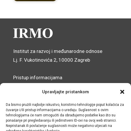
Institut za razvoj i međunarodne odnose
Lj. F. Vukotinovića 2, 10000 Zagreb
Pristup informacijama
Zaštita osobnih podataka
Upravljajte pristankom
Izjava o pristupačnosti mrežnog sjedišta
Da bismo pružili najbolje iskustvo, koristimo tehnologije poput kolačića za
čuvanje i/ili pristup informacijama o uređaju. Suglasnost s ovim
© IRMO – Impresum
tehnologijama će nam omogućiti da obrađujemo podatke kao što su
ponašanje pri pregledavanju ili jedinstveni ID-ovi na ovoj web stranici.
OIB: 31120185175
Nepristanak ili povlačenje suglasnosti može negativno utjecati na