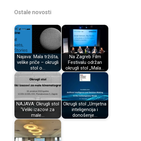
Ostale novosti
Najava: Mala tržišta,
Na Zagreb Film
velike priče – okrugli
Festivalu održan
stol o…
okrugli stol „Mala…
NAJAVA: Okrugli stol
Okrugli stol ,,Umjetna
'Veliki izazovi za
inteligencija i
male…
donošenje…