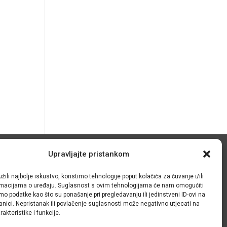
Upravljajte pristankom
© IRMO – Impresum
žili najbolje iskustvo, koristimo tehnologije poput kolačića za čuvanje i/ili
OIB: 31120185175
ormacijama o uređaju. Suglasnost s ovim tehnologijama će nam omogućiti
o podatke kao što su ponašanje pri pregledavanju ili jedinstveni ID-ovi na
anici. Nepristanak ili povlačenje suglasnosti može negativno utjecati na
akteristike i funkcije.