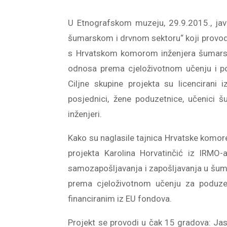
U Etnografskom muzeju, 29.9.2015., javn
šumarskom i drvnom sektoru“ koji provodi
s Hrvatskom komorom inženjera šumarstva
odnosa prema cjeloživotnom učenju i po
Ciljne skupine projekta su licencirani 
posjednici, žene poduzetnice, učenici š
inženjeri.
Kako su naglasile tajnica Hrvatske komore 
projekta Karolina Horvatinčić iz IRMO-a
samozapošljavanja i zapošljavanja u šuma
prema cjeloživotnom učenju za poduzetn
financiranim iz EU fondova.
Projekt se provodi u čak 15 gradova: Jast