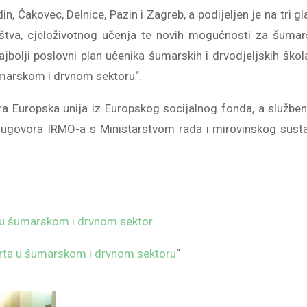
in, Čakovec, Delnice, Pazin i Zagreb, a podijeljen je na tri g
štva, cjeloživotnog učenja te novih mogućnosti za šumars
ajbolji poslovni plan učenika šumarskih i drvodjeljskih škol
umarskom i drvnom sektoru“.
ira Europska unija iz Europskog socijalnog fonda, a služben
 ugovora IRMO-a s Ministarstvom rada i mirovinskog susta
a u šumarskom i drvnom sektor
brta u šumarskom i drvnom sektoru
“