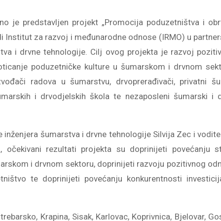
o je predstavljen projekt „Promocija poduzetništva i obr
 Institut za razvoj i međunarodne odnose (IRMO) u partner
 i drvne tehnologije. Cilj ovog projekta je razvoj poziti
ticanje poduzetničke kulture u šumarskom i drvnom sekt
izvođači radova u šumarstvu, drvoprerađivači, privatni š
umarskih i drvodjelskih škola te nezaposleni šumarski i d
inženjera šumarstva i drvne tehnologije Silvija Zec i vodite
, očekivani rezultati projekta su doprinijeti povećanju s
rskom i drvnom sektoru, doprinijeti razvoju pozitivnog od
ištvo te doprinijeti povećanju konkurentnosti investici
rebarsko, Krapina, Sisak, Karlovac, Koprivnica, Bjelovar, Go