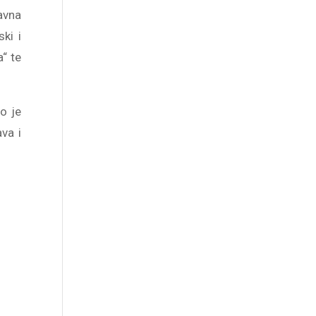
lavna
ki i
a“ te
o je
va i