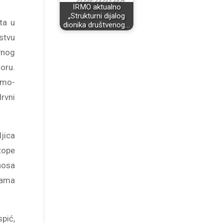
IRMO aktualno
„Strukturni dijalog
ta u
dionika društvenog…
stvu
vnog
oru.
umo-
rvni
ljica
tope
nosa
jama
spić,