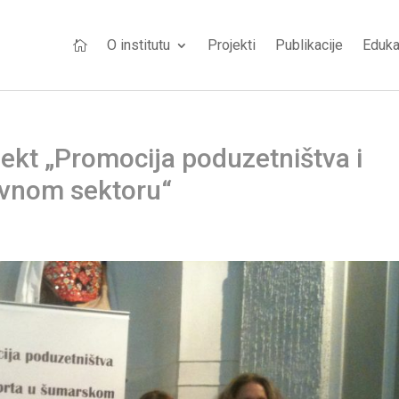
O institutu
Projekti
Publikacije
Eduka

ekt „Promocija poduzetništva i
rvnom sektoru“