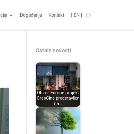
cija
Događanja
Kontakt
| EN |
Ostale novosti
Obzor Europe projekt
CresCine predstavljen
na…