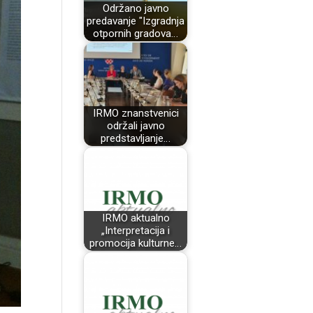
Održano javno
predavanje "Izgradnja
otpornih gradova…
IRMO znanstvenici
održali javno
predstavljanje…
IRMO aktualno
„Interpretacija i
promocija kulturne…