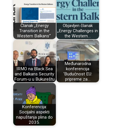
Članak „Energy
Objavljen članak
Transition in the
„Energy Challenges in
Western Balkans“
the Western…
Međunarodna
IRMO na Black Sea
konferencija
and Balkans Security
‘Budućnost EU:
Forum-u u Bukureštu
pripreme za…
Konferencija:
Socijalni aspekti
napuštanja plina do
2035.