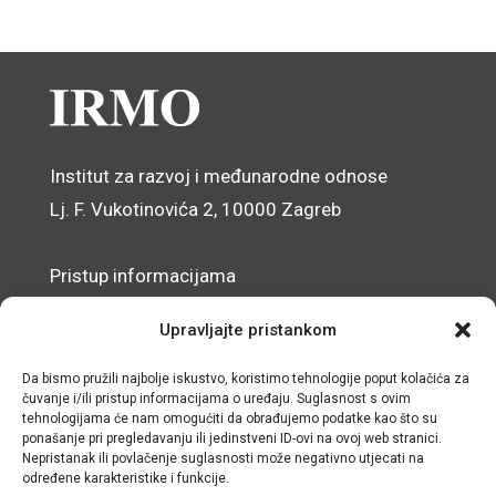
Institut za razvoj i međunarodne odnose
Lj. F. Vukotinovića 2, 10000 Zagreb
Pristup informacijama
Zaštita osobnih podataka
Upravljajte pristankom
Izjava o pristupačnosti mrežnog sjedišta
Da bismo pružili najbolje iskustvo, koristimo tehnologije poput kolačića za
čuvanje i/ili pristup informacijama o uređaju. Suglasnost s ovim
© IRMO – Impresum
tehnologijama će nam omogućiti da obrađujemo podatke kao što su
ponašanje pri pregledavanju ili jedinstveni ID-ovi na ovoj web stranici.
OIB: 31120185175
Nepristanak ili povlačenje suglasnosti može negativno utjecati na
određene karakteristike i funkcije.