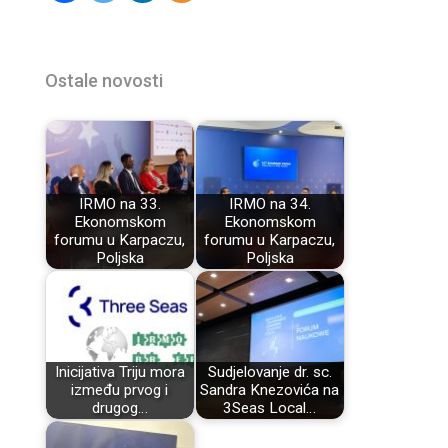
Ostale novosti
IRMO na 33.
IRMO na 34.
Ekonomskom
Ekonomskom
forumu u Karpaczu,
forumu u Karpaczu,
Poljska
Poljska
Inicijativa Triju mora
Sudjelovanje dr. sc.
između prvog i
Sandra Knezovića na
drugog…
3Seas Local…