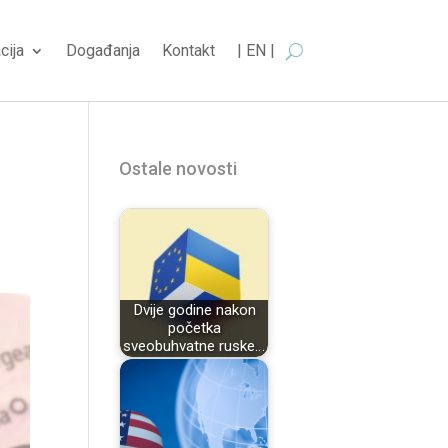
cija
Događanja
Kontakt
| EN |
Ostale novosti
Dvije godine nakon
početka
sveobuhvatne ruske…