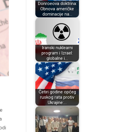
Donroeova doktrina:
Obnova američke
dominacije na…
Iranski nuklearni
program i Izrael:
globalne i…
Četiri godine općeg
ruskog rata protiv
Ukrajine:…
će
a
odi