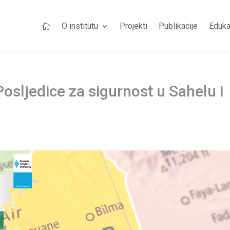
O institutu
Projekti
Publikacije
Eduka

Posljedice za sigurnost u Sahelu i