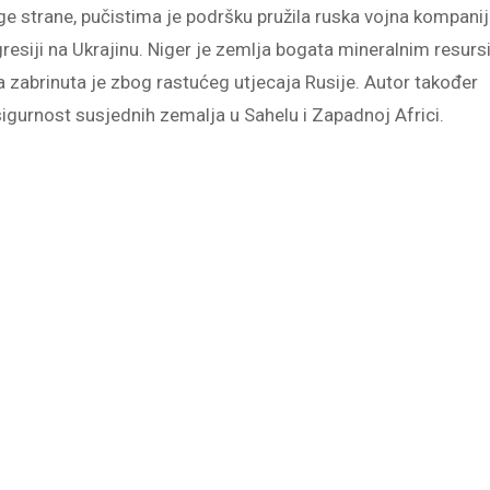
e strane, pučistima je podršku pružila ruska vojna kompani
gresiji na Ukrajinu. Niger je zemlja bogata mineralnim resurs
 zabrinuta je zbog rastućeg utjecaja Rusije. Autor također
 sigurnost susjednih zemalja u Sahelu i Zapadnoj Africi.