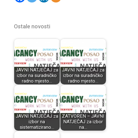
Ostale novosti
JAVNI NATJEČAJ za
JAVNI NATJEČAJ za
izbor na suradničko
izbor na suradničko
radno mjesto…
radno mjesto…
JAVNI NATJEČAJ za
ZATVOREN – JAVNI
izbor na
NATJEČAJ za izbor
sistematizirano…
na…