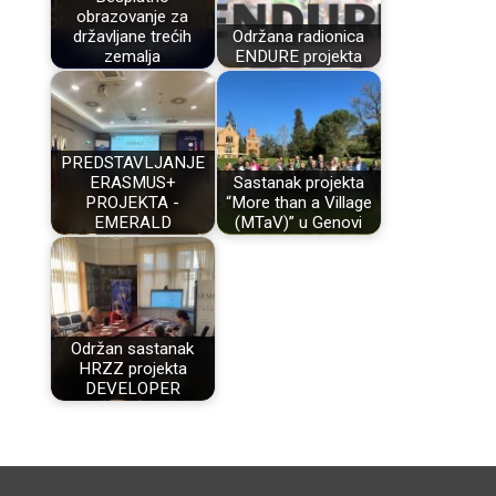
obrazovanje za
državljane trećih
Održana radionica
zemalja
ENDURE projekta
PREDSTAVLJANJE
ERASMUS+
Sastanak projekta
PROJEKTA -
“More than a Village
EMERALD
(MTaV)” u Genovi
Održan sastanak
HRZZ projekta
DEVELOPER