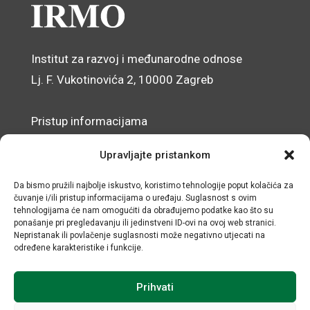
Institut za razvoj i međunarodne odnose
Lj. F. Vukotinovića 2, 10000 Zagreb
Pristup informacijama
Zaštita osobnih podataka
Upravljajte pristankom
Izjava o pristupačnosti mrežnog sjedišta
Da bismo pružili najbolje iskustvo, koristimo tehnologije poput kolačića za
čuvanje i/ili pristup informacijama o uređaju. Suglasnost s ovim
© IRMO – Impresum
tehnologijama će nam omogućiti da obrađujemo podatke kao što su
ponašanje pri pregledavanju ili jedinstveni ID-ovi na ovoj web stranici.
OIB: 31120185175
Nepristanak ili povlačenje suglasnosti može negativno utjecati na
određene karakteristike i funkcije.
Prihvati