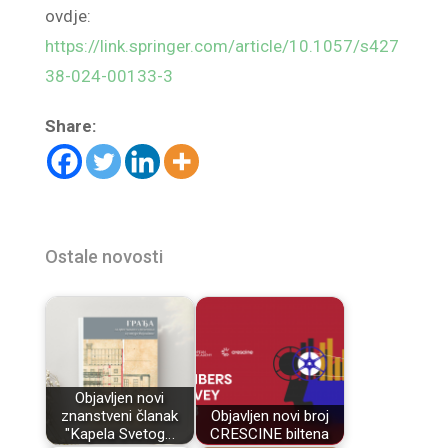
ovdje:
https://link.springer.com/article/10.1057/s427
38-024-00133-3
Share:
Ostale novosti
Objavljen novi
znanstveni članak
Objavljen novi broj
"Kapela Svetog…
CRESCINE biltena