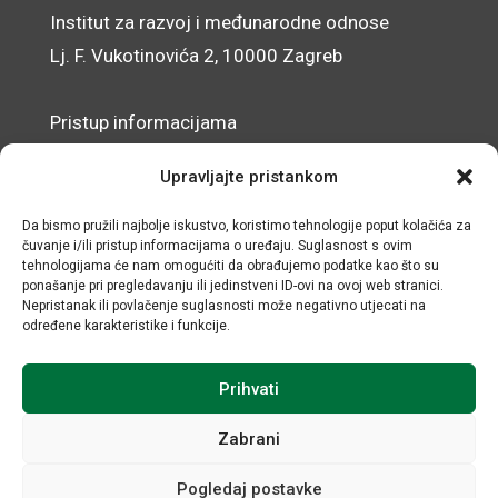
Institut za razvoj i međunarodne odnose
Lj. F. Vukotinovića 2, 10000 Zagreb
Pristup informacijama
Zaštita osobnih podataka
Upravljajte pristankom
Izjava o pristupačnosti mrežnog sjedišta
Da bismo pružili najbolje iskustvo, koristimo tehnologije poput kolačića za
čuvanje i/ili pristup informacijama o uređaju. Suglasnost s ovim
© IRMO – Impresum
tehnologijama će nam omogućiti da obrađujemo podatke kao što su
ponašanje pri pregledavanju ili jedinstveni ID-ovi na ovoj web stranici.
OIB: 31120185175
Nepristanak ili povlačenje suglasnosti može negativno utjecati na
određene karakteristike i funkcije.
Prihvati
Zabrani
Pogledaj postavke