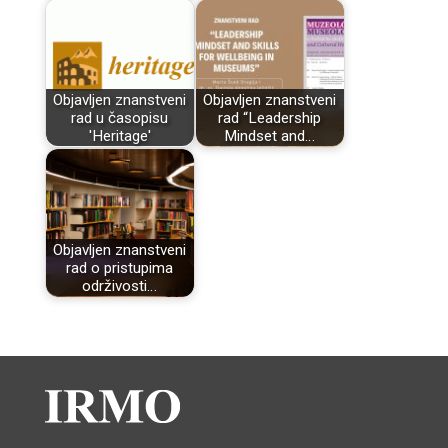
Objavljen znanstveni
Objavljen znanstveni
rad u časopisu
rad “Leadership
'Heritage'
Mindset and…
Objavljen znanstveni
rad o pristupima
održivosti…