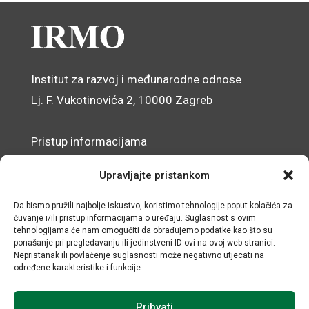
Institut za razvoj i međunarodne odnose
Lj. F. Vukotinovića 2, 10000 Zagreb
Pristup informacijama
Zaštita osobnih podataka
Upravljajte pristankom
Izjava o pristupačnosti mrežnog sjedišta
Da bismo pružili najbolje iskustvo, koristimo tehnologije poput kolačića za
čuvanje i/ili pristup informacijama o uređaju. Suglasnost s ovim
© IRMO – Impresum
tehnologijama će nam omogućiti da obrađujemo podatke kao što su
ponašanje pri pregledavanju ili jedinstveni ID-ovi na ovoj web stranici.
OIB: 31120185175
Nepristanak ili povlačenje suglasnosti može negativno utjecati na
određene karakteristike i funkcije.
Prihvati