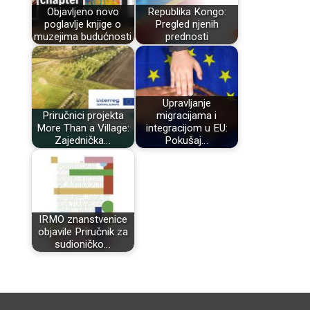
Objavljeno novo
Republika Kongo:
poglavlje knjige o
Pregled njenih
muzejima budućnosti
prednosti
Upravljanje
Priručnici projekta
migracijama i
More Than a Village:
integracijom u EU:
Zajednička…
Pokušaj…
IRMO znanstvenice
objavile Priručnik za
sudioničko…