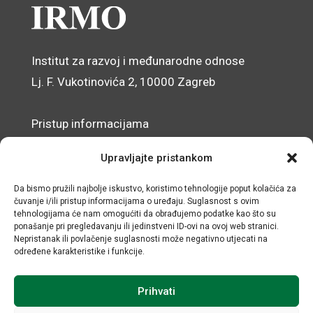
Institut za razvoj i međunarodne odnose
Lj. F. Vukotinovića 2, 10000 Zagreb
Pristup informacijama
Zaštita osobnih podataka
Upravljajte pristankom
Izjava o pristupačnosti mrežnog sjedišta
Da bismo pružili najbolje iskustvo, koristimo tehnologije poput kolačića za
čuvanje i/ili pristup informacijama o uređaju. Suglasnost s ovim
© IRMO – Impresum
tehnologijama će nam omogućiti da obrađujemo podatke kao što su
ponašanje pri pregledavanju ili jedinstveni ID-ovi na ovoj web stranici.
OIB: 31120185175
Nepristanak ili povlačenje suglasnosti može negativno utjecati na
određene karakteristike i funkcije.
Prihvati