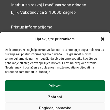
Institut za razvoj i međunarodne odnose
Lj. F. Vukotinovića 2, 10000 Zagreb
Pristup informacijama
Zaštita osobnih podataka
Upravljajte pristankom
Izjava o pristupačnosti mrežnog sjedišta
Da bismo pružili najbolje iskustvo, koristimo tehnologije poput kolačića za
čuvanje i/ili pristup informacijama o uređaju. Suglasnost s ovim
© IRMO – Impresum
tehnologijama će nam omogućiti da obrađujemo podatke kao što su
ponašanje pri pregledavanju ili jedinstveni ID-ovi na ovoj web stranici.
OIB: 31120185175
Nepristanak ili povlačenje suglasnosti može negativno utjecati na
određene karakteristike i funkcije.
Prihvati
Zabrani
Pogledaj postavke