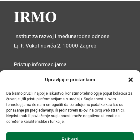
Institut za razvoj i međunarodne odnose
Lj. F. Vukotinovića 2, 10000 Zagreb
Pristup informacijama
Zaštita osobnih podataka
Upravljajte pristankom
Izjava o pristupačnosti mrežnog sjedišta
Da bismo pružili najbolje iskustvo, koristimo tehnologije poput kolačića za
čuvanje i/ili pristup informacijama o uređaju. Suglasnost s ovim
© IRMO – Impresum
tehnologijama će nam omogućiti da obrađujemo podatke kao što su
ponašanje pri pregledavanju ili jedinstveni ID-ovi na ovoj web stranici.
OIB: 31120185175
Nepristanak ili povlačenje suglasnosti može negativno utjecati na
određene karakteristike i funkcije.
Prihvati