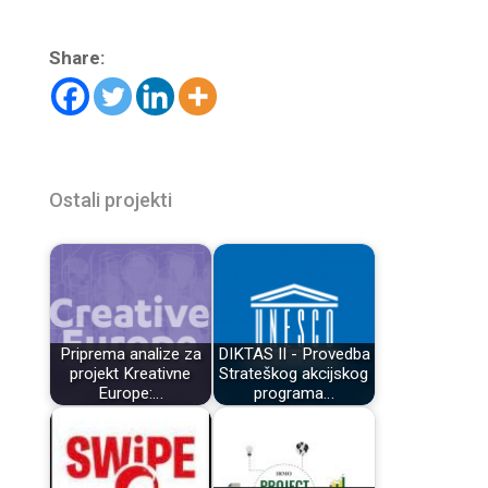
Share:
Ostali projekti
Priprema analize za
DIKTAS II - Provedba
projekt Kreativne
Strateškog akcijskog
Europe:…
programa…