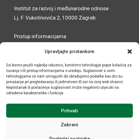
Institut za razvoj i međunarodne odnose
Lj. F. Vukotinovića 2, 10000 Zagreb
Pristup informacijama
Zaštita osobnih podataka
Upravljajte pristankom
Izjava o pristupačnosti mrežnog sjedišta
Da bismo pružili najbolje iskustvo, koristimo tehnologije poput kolačića za
čuvanje i/ili pristup informacijama o uređaju. Suglasnost s ovim
© IRMO – Impresum
tehnologijama će nam omogućiti da obrađujemo podatke kao što su
ponašanje pri pregledavanju ili jedinstveni ID-ovi na ovoj web stranici.
OIB: 31120185175
Nepristanak ili povlačenje suglasnosti može negativno utjecati na
određene karakteristike i funkcije.
Prihvati
Zabrani
Pogledaj postavke