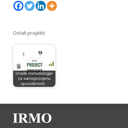
Ostali projekti
Izrade metodologije
za samoprocjenu
sposobnosti…