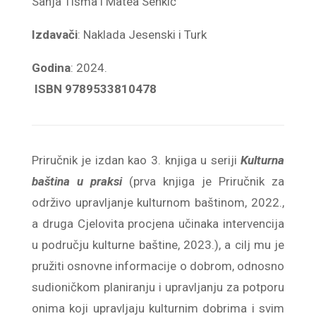
Sanja Tišma i Matea Senkić
Izdavači
: Naklada Jesenski i Turk
Godina
: 2024.
ISBN
9789533810478
Priručnik je izdan kao 3. knjiga u seriji
Kulturna
baština u praksi
(prva knjiga je Priručnik za
održivo upravljanje kulturnom baštinom, 2022.,
a druga Cjelovita procjena učinaka intervencija
u području kulturne baštine, 2023.), a cilj mu je
pružiti osnovne informacije o dobrom, odnosno
sudioničkom planiranju i upravljanju za potporu
onima koji upravljaju kulturnim dobrima i svim