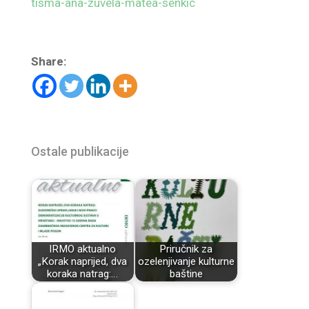
tisma-ana-zuvela-matea-senkic
Share:
Ostale publikacije
IRMO aktualno
Priručnik za
„Korak naprijed, dva
ozelenjivanje kulturne
koraka natrag:…
baštine