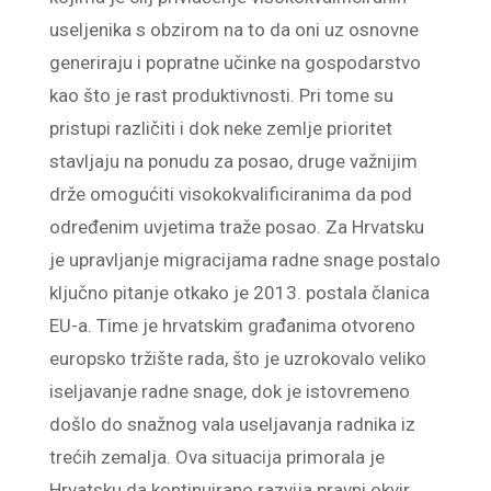
useljenika s obzirom na to da oni uz osnovne
generiraju i popratne učinke na gospodarstvo
kao što je rast produktivnosti. Pri tome su
pristupi različiti i dok neke zemlje prioritet
stavljaju na ponudu za posao, druge važnijim
drže omogućiti visokokvalificiranima da pod
određenim uvjetima traže posao. Za Hrvatsku
je upravljanje migracijama radne snage postalo
ključno pitanje otkako je 2013. postala članica
EU-a. Time je hrvatskim građanima otvoreno
europsko tržište rada, što je uzrokovalo veliko
iseljavanje radne snage, dok je istovremeno
došlo do snažnog vala useljavanja radnika iz
trećih zemalja. Ova situacija primorala je
Hrvatsku da kontinuirano razvija pravni okvir