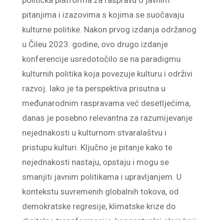
politička platforma za raspravu o javnim
pitanjima i izazovima s kojima se suočavaju
kulturne politike. Nakon prvog izdanja održanog
u Čileu 2023. godine, ovo drugo izdanje
konferencije usredotočilo se na paradigmu
kulturnih politika koja povezuje kulturu i održivi
razvoj. Iako je ta perspektiva prisutna u
međunarodnim raspravama već desetljećima,
danas je posebno relevantna za razumijevanje
nejednakosti u kulturnom stvaralaštvu i
pristupu kulturi. Ključno je pitanje kako te
nejednakosti nastaju, opstaju i mogu se
smanjiti javnim politikama i upravljanjem. U
kontekstu suvremenih globalnih tokova, od
demokratske regresije, klimatske krize do