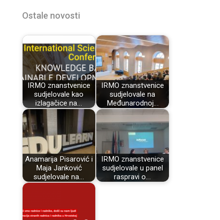
Ostale novosti
IRMO znanstvenice
IRMO znanstvenice
sudjelovale kao
sudjelovale na
izlagačice na…
Međunarodnoj…
Anamarija Pisarović i
IRMO znanstvenice
Maja Janković
sudjelovale u panel
sudjelovale na…
raspravi o…