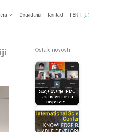
cija
Događanja
Kontakt
| EN |
Ostale novosti
ji
Sudjelovanje IRMO
znanstvenice na
raspravi o…