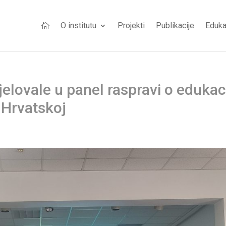
O institutu
Projekti
Publikacije
Eduka

lovale u panel raspravi o edukaci
 Hrvatskoj