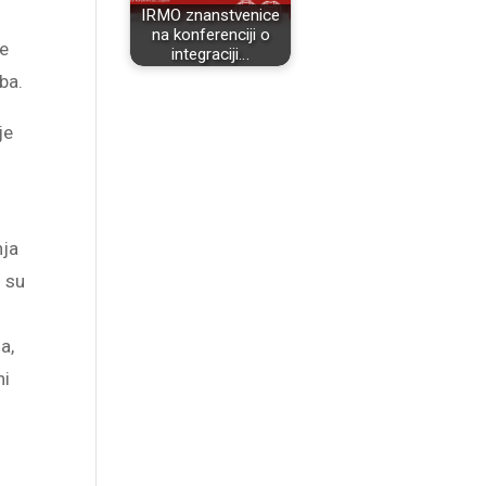
IRMO znanstvenice
na konferenciji o
ne
integraciji…
ba.
je
nja
i su
a,
ni