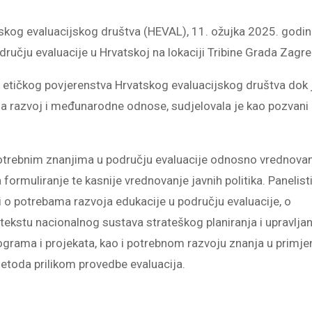
skog evaluacijskog društva (HEVAL), 11. ožujka 2025. godi
dručju evaluacije u Hrvatskoj na lokaciji Tribine Grada Zagre
m etičkog povjerenstva Hrvatskog evaluacijskog društva dok 
a za razvoj i međunarodne odnose, sudjelovala je kao pozvani
potrebnim znanjima u području evaluacije odnosno vrednova
formuliranje te kasnije vrednovanje javnih politika. Panelist
ali o potrebama razvoja edukacije u području evaluacije, o
tekstu nacionalnog sustava strateškog planiranja i upravljan
ograma i projekata, kao i potrebnom razvoju znanja u primje
h metoda prilikom provedbe evaluacija.