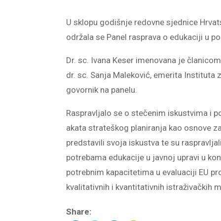
U sklopu godišnje redovne sjednice Hrvat
održala se Panel rasprava o edukaciji u po
Dr. sc. Ivana Keser imenovana je članico
dr. sc. Sanja Maleković, emerita Institut
govornik na panelu.
Raspravljalo se o stečenim iskustvima i 
akata strateškog planiranja kao osnove za 
predstavili svoja iskustva te su raspravlj
potrebama edukacije u javnoj upravi u kon
potrebnim kapacitetima u evaluaciji EU pr
kvalitativnih i kvantitativnih istraživački
Share: