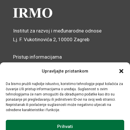
Institut za razvoj i međunarodne odnose
Lj. F. Vukotinovića 2, 10000 Zagreb
Pristup informacijama
Zaštita osobnih podataka
Upravljajte pristankom
Izjava o pristupačnosti mrežnog sjedišta
Da bismo pružili najbolje iskustvo, koristimo tehnologije poput kolačića za
čuvanje i/ili pristup informacijama o uređaju. Suglasnost s ovim
© IRMO – Impresum
tehnologijama će nam omogućiti da obrađujemo podatke kao što su
ponašanje pri pregledavanju ili jedinstveni ID-ovi na ovoj web stranici.
OIB: 31120185175
Nepristanak ili povlačenje suglasnosti može negativno utjecati na
određene karakteristike i funkcije.
Prihvati