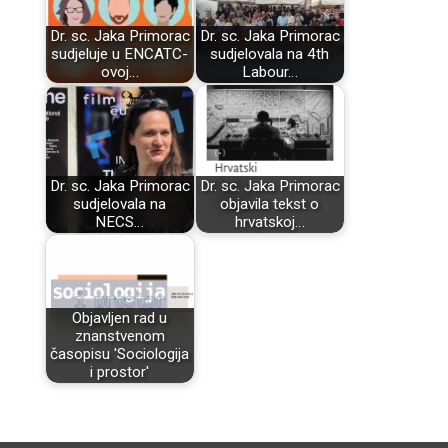
Dr. sc. Jaka Primorac
Dr. sc. Jaka Primorac
sudjeluje u ENCATC-
sudjelovala na 4th
ovoj…
Labour…
Dr. sc. Jaka Primorac
Dr. sc. Jaka Primorac
sudjelovala na
objavila tekst o
NECS…
hrvatskoj…
Objavljen rad u
znanstvenom
časopisu 'Sociologija
i prostor'