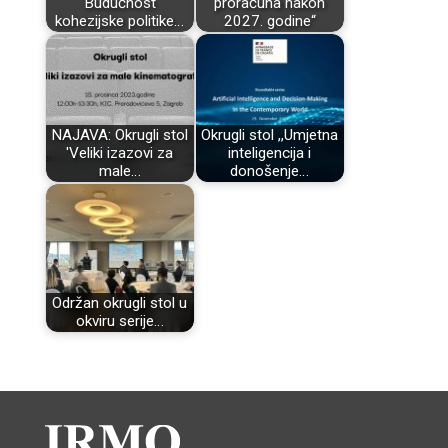
Budućnost
proračuna nakon
kohezijske politike…
2027. godine“
NAJAVA: Okrugli stol
Okrugli stol ,,Umjetna
'Veliki izazovi za
inteligencija i
male…
donošenje…
Održan okrugli stol u
okviru serije…