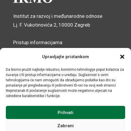
Institut za razvoj i međunarodne odnose
Lj. F. Vukotinovića 2, 10000 Zagreb
Pristup informacijama
Zaštita osobnih podataka
Upravljajte pristankom
Izjava o pristupačnosti mrežnog sjedišta
Da bismo pružili najbolje iskustvo, koristimo tehnologije poput kolačića za
čuvanje i/ili pristup informacijama o uređaju. Suglasnost s ovim
© IRMO – Impresum
tehnologijama će nam omogućiti da obrađujemo podatke kao što su
ponašanje pri pregledavanju ili jedinstveni ID-ovi na ovoj web stranici.
OIB: 31120185175
Nepristanak ili povlačenje suglasnosti može negativno utjecati na
određene karakteristike i funkcije.
Prihvati
Zabrani