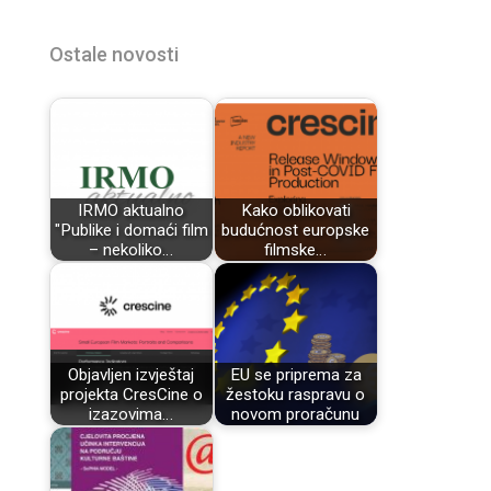
Ostale novosti
IRMO aktualno
Kako oblikovati
"Publike i domaći film
budućnost europske
– nekoliko…
filmske…
Objavljen izvještaj
EU se priprema za
projekta CresCine o
žestoku raspravu o
izazovima…
novom proračunu