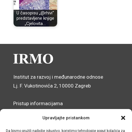
U časopisu „@rhivi“
predstavljene knjige
„Cjelovita…
Institut za razvoj i međunarodne odnose
Lj. F. Vukotinovića 2, 10000 Zagreb
Pristup informacijama
Zaštita osobnih podataka
Upravljajte pristankom
Izjava o pristupačnosti mrežnog sjedišta
Da bismo pružili najbolje iskustvo, koristimo tehnologije poput kolačića za